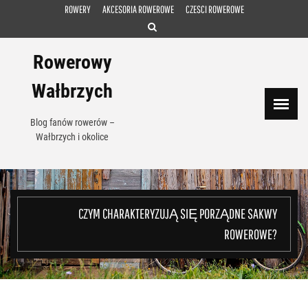
Skip
ROWERY
AKCESORIA ROWEROWE
CZESCI ROWEROWE
to
content
Rowerowy
Wałbrzych
Blog fanów rowerów –
Wałbrzych i okolice
CZYM CHARAKTERYZUJĄ SIĘ PORZĄDNE SAKWY
ROWEROWE?