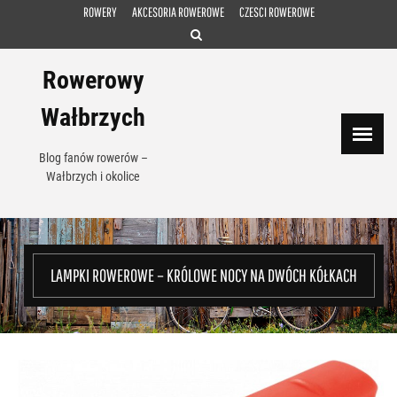
Skip
ROWERY
AKCESORIA ROWEROWE
CZESCI ROWEROWE
to
content
Rowerowy
Wałbrzych
Blog fanów rowerów –
Wałbrzych i okolice
LAMPKI ROWEROWE – KRÓLOWE NOCY NA DWÓCH KÓŁKACH