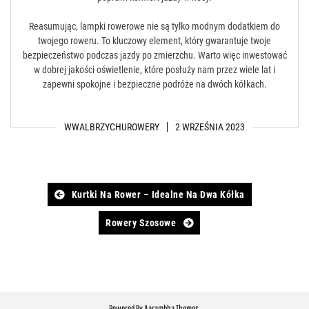
Reasumując, lampki rowerowe nie są tylko modnym dodatkiem do
twojego roweru. To kluczowy element, który gwarantuje twoje
bezpieczeństwo podczas jazdy po zmierzchu. Warto więc inwestować
w dobrej jakości oświetlenie, które posłuży nam przez wiele lat i
zapewni spokojne i bezpieczne podróże na dwóch kółkach.
WWALBRZYCHUROWERY
2 WRZEŚNIA 2023
Post
Kurtki Na Rower – Idealne Na Dwa Kółka
navigation
Rowery Szosowe
Powered By
Aarambha Themes
.