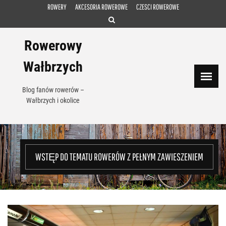
Skip
ROWERY
AKCESORIA ROWEROWE
CZESCI ROWEROWE
to
content
Rowerowy
Wałbrzych
Blog fanów rowerów –
Wałbrzych i okolice
WSTĘP DO TEMATU ROWERÓW Z PEŁNYM ZAWIESZENIEM