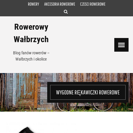
Skip
ROWERY
AKCESORIA ROWEROWE
CZESCI ROWEROWE
to
content
Rowerowy
Wałbrzych
Blog fanów rowerów –
Wałbrzych i okolice
WYGODNE RĘKAWICZKI ROWEROWE