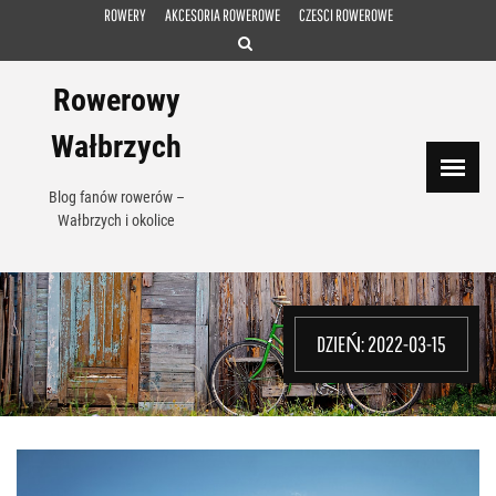
Skip
ROWERY
AKCESORIA ROWEROWE
CZESCI ROWEROWE
to
content
Rowerowy
Wałbrzych
Blog fanów rowerów –
Wałbrzych i okolice
DZIEŃ:
2022-03-15