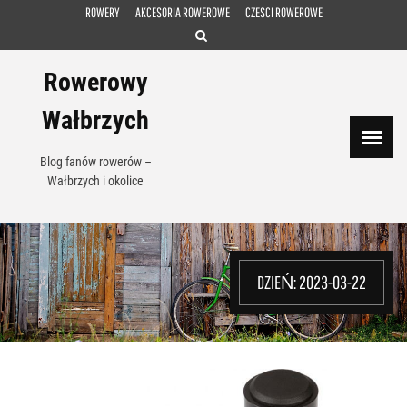
Skip
ROWERY
AKCESORIA ROWEROWE
CZESCI ROWEROWE
to
content
Rowerowy
Wałbrzych
Blog fanów rowerów –
Wałbrzych i okolice
DZIEŃ:
2023-03-22