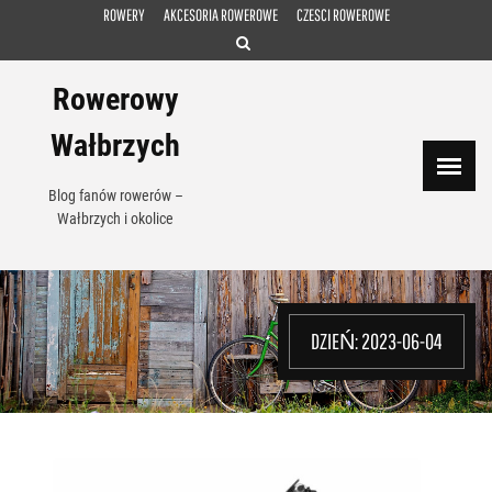
Skip
ROWERY
AKCESORIA ROWEROWE
CZESCI ROWEROWE
to
content
Rowerowy
Wałbrzych
Blog fanów rowerów –
Wałbrzych i okolice
DZIEŃ:
2023-06-04