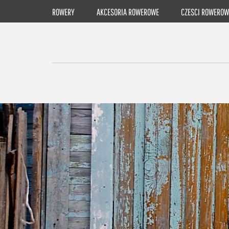
Skip
ROWERY
AKCESORIA ROWEROWE
CZESCI ROWEROW
to
content