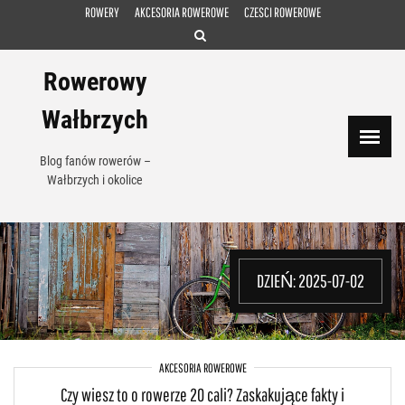
Skip
ROWERY
AKCESORIA ROWEROWE
CZESCI ROWEROWE
to
content
Rowerowy
Wałbrzych
Blog fanów rowerów –
Wałbrzych i okolice
DZIEŃ:
2025-07-02
AKCESORIA ROWEROWE
Czy wiesz to o rowerze 20 cali? Zaskakujące fakty i