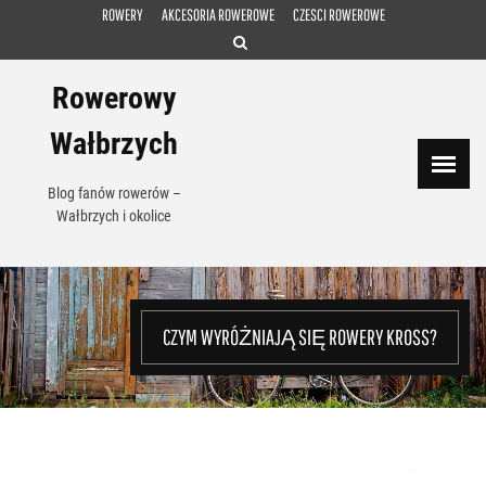
Skip
ROWERY
AKCESORIA ROWEROWE
CZESCI ROWEROWE
to
content
Rowerowy
Wałbrzych
Blog fanów rowerów –
Wałbrzych i okolice
CZYM WYRÓŻNIAJĄ SIĘ ROWERY KROSS?