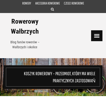
Skip
ROWERY
AKCESORIA ROWEROWE
CZESCI ROWEROWE
to
content
Rowerowy
Wałbrzych
Blog fanów rowerów –
Wałbrzych i okolice
KOSZYK ROWEROWY – PRZEDMIOT, KTÓRY MA WIELE
PRAKTYCZNYCH ZASTOSOWAŃ