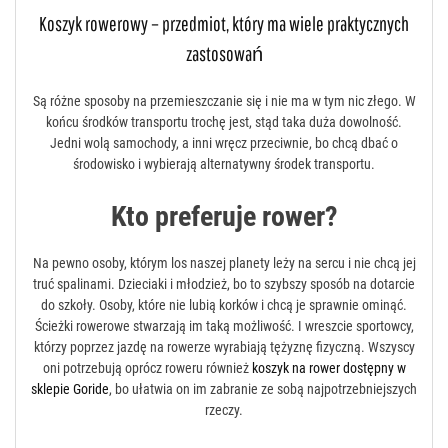
Koszyk rowerowy – przedmiot, który ma wiele praktycznych
zastosowań
Są różne sposoby na przemieszczanie się i nie ma w tym nic złego. W
końcu środków transportu trochę jest, stąd taka duża dowolność.
Jedni wolą samochody, a inni wręcz przeciwnie, bo chcą dbać o
środowisko i wybierają alternatywny środek transportu.
Kto preferuje rower?
Na pewno osoby, którym los naszej planety leży na sercu i nie chcą jej
truć spalinami. Dzieciaki i młodzież, bo to szybszy sposób na dotarcie
do szkoły. Osoby, które nie lubią korków i chcą je sprawnie ominąć.
Ścieżki rowerowe stwarzają im taką możliwość. I wreszcie sportowcy,
którzy poprzez jazdę na rowerze wyrabiają tężyznę fizyczną. Wszyscy
oni potrzebują oprócz roweru również
koszyk na rower dostępny w
sklepie Goride
, bo ułatwia on im zabranie ze sobą najpotrzebniejszych
rzeczy.