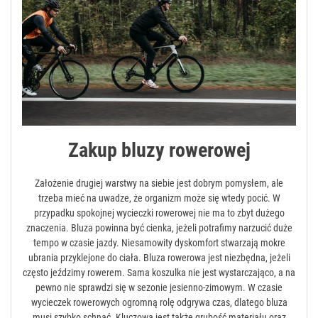
Zakup bluzy rowerowej
Założenie drugiej warstwy na siebie jest dobrym pomysłem, ale
trzeba mieć na uwadze, że organizm może się wtedy pocić. W
przypadku spokojnej wycieczki rowerowej nie ma to zbyt dużego
znaczenia. Bluza powinna być cienka, jeżeli potrafimy narzucić duże
tempo w czasie jazdy. Niesamowity dyskomfort stwarzają mokre
ubrania przyklejone do ciała. Bluza rowerowa jest niezbędna, jeżeli
często jeździmy rowerem. Sama koszulka nie jest wystarczająco, a na
pewno nie sprawdzi się w sezonie jesienno-zimowym. W czasie
wycieczek rowerowych ogromną rolę odgrywa czas, dlatego bluza
musi szybko schnąć. Kluczowa jest także grubość materiału oraz