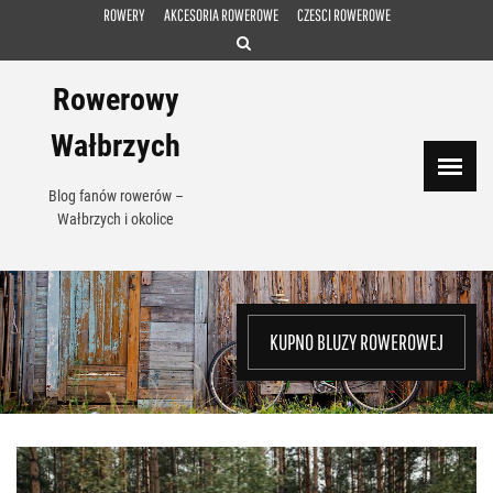
Skip
ROWERY
AKCESORIA ROWEROWE
CZESCI ROWEROWE
to
content
Rowerowy
Wałbrzych
Blog fanów rowerów –
Wałbrzych i okolice
KUPNO BLUZY ROWEROWEJ