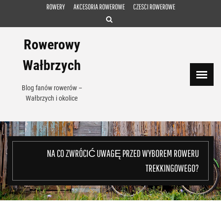
Skip
ROWERY
AKCESORIA ROWEROWE
CZESCI ROWEROWE
to
content
Rowerowy
Wałbrzych
Blog fanów rowerów –
Wałbrzych i okolice
NA CO ZWRÓCIĆ UWAGĘ PRZED WYBOREM ROWERU
TREKKINGOWEGO?