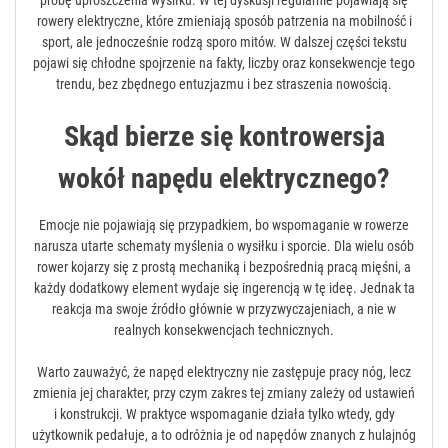
próbę uproszczenia wysiłku. W tej dyskusji regularnie pojawiają się
rowery elektryczne, które zmieniają sposób patrzenia na mobilność i
sport, ale jednocześnie rodzą sporo mitów. W dalszej części tekstu
pojawi się chłodne spojrzenie na fakty, liczby oraz konsekwencje tego
trendu, bez zbędnego entuzjazmu i bez straszenia nowością.
Skąd bierze się kontrowersja
wokół napędu elektrycznego?
Emocje nie pojawiają się przypadkiem, bo wspomaganie w rowerze
narusza utarte schematy myślenia o wysiłku i sporcie. Dla wielu osób
rower kojarzy się z prostą mechaniką i bezpośrednią pracą mięśni, a
każdy dodatkowy element wydaje się ingerencją w tę ideę. Jednak ta
reakcja ma swoje źródło głównie w przyzwyczajeniach, a nie w
realnych konsekwencjach technicznych.
Warto zauważyć, że napęd elektryczny nie zastępuje pracy nóg, lecz
zmienia jej charakter, przy czym zakres tej zmiany zależy od ustawień
i konstrukcji. W praktyce wspomaganie działa tylko wtedy, gdy
użytkownik pedałuje, a to odróżnia je od napędów znanych z hulajnóg