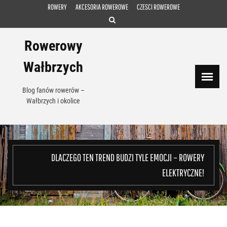
Skip
ROWERY
AKCESORIA ROWEROWE
CZESCI ROWEROWE
to
content
Rowerowy
Wałbrzych
Blog fanów rowerów –
Wałbrzych i okolice
DLACZEGO TEN TREND BUDZI TYLE EMOCJI – ROWERY
ELEKTRYCZNE!