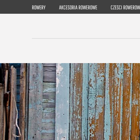
Skip
ROWERY
AKCESORIA ROWEROWE
CZESCI ROWEROW
to
content