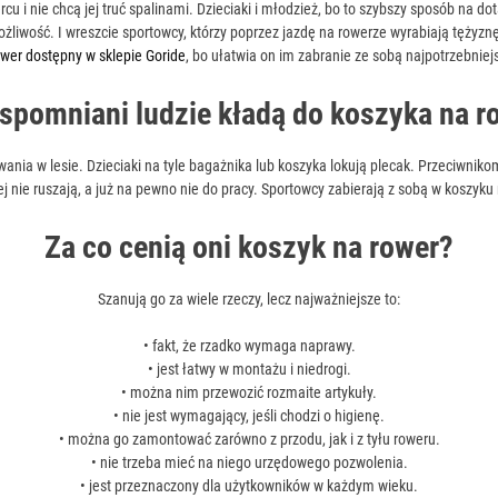
u i nie chcą jej truć spalinami. Dzieciaki i młodzież, bo to szybszy sposób na dota
liwość. I wreszcie sportowcy, którzy poprzez jazdę na rowerze wyrabiają tężyzn
ower dostępny w sklepie Goride
, bo ułatwia on im zabranie ze sobą najpotrzebniej
spomniani ludzie kładą do koszyka na r
wania w lesie. Dzieciaki na tyle bagażnika lub koszyka lokują plecak. Przeciwniko
j nie ruszają, a już na pewno nie do pracy. Sportowcy zabierają z sobą w koszyku
Za co cenią oni koszyk na rower?
Szanują go za wiele rzeczy, lecz najważniejsze to:
• fakt, że rzadko wymaga naprawy.
• jest łatwy w montażu i niedrogi.
• można nim przewozić rozmaite artykuły.
• nie jest wymagający, jeśli chodzi o higienę.
• można go zamontować zarówno z przodu, jak i z tyłu roweru.
• nie trzeba mieć na niego urzędowego pozwolenia.
• jest przeznaczony dla użytkowników w każdym wieku.