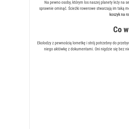
Na pewno osoby, którym los naszej planety leży na serc
sprawnie ominąć. Ścieżki rowerowe stwarzają im taką moż
koszyk na r
Co w
Ekolodzy z pewnością lornetkę i strój potrzebny do przeby
niego aktówkę z dokumentami. Oni nigdzie się bez nie