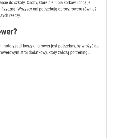
rcie do szkoły. Osoby, które nie lubią korków i chcą je
ę fizyczną. Wszyscy oni potrzebują oprócz roweru również
szych rzeczy.
ower?
m motoryzacji koszyk na rower jest potrzebny, by włożyć do
 rowerowym strój dodatkowy, który założą po treningu.