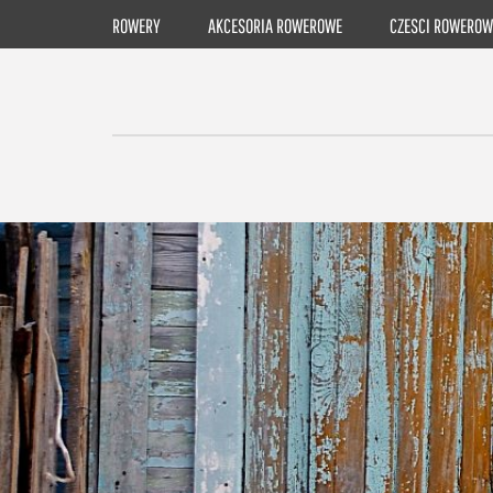
Skip
ROWERY
AKCESORIA ROWEROWE
CZESCI ROWEROW
to
content